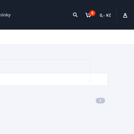
0
mínky
0,- Kč
1