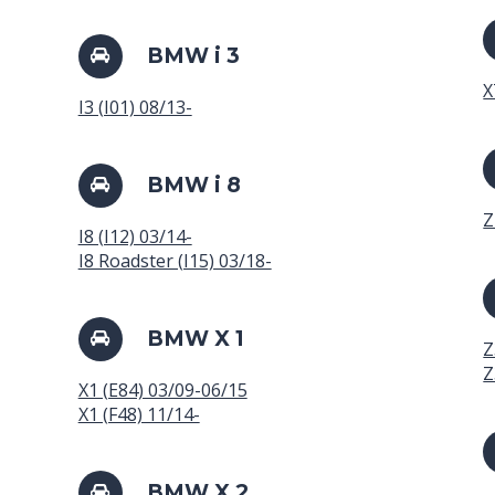
BMW i 3
X
I3 (I01) 08/13-
BMW i 8
Z
I8 (I12) 03/14-
I8 Roadster (I15) 03/18-
BMW X 1
Z
Z
X1 (E84) 03/09-06/15
X1 (F48) 11/14-
BMW X 2