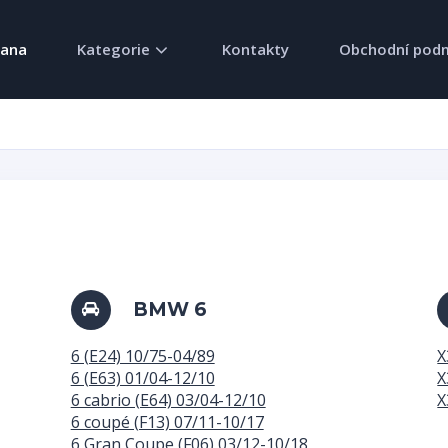
rana
Kategorie
Kontakty
Obchodní pod
BMW 6
6 (E24) 10/75-04/89
X
6 (E63) 01/04-12/10
X
6 cabrio (E64) 03/04-12/10
X
6 coupé (F13) 07/11-10/17
6 Gran Coupe (F06) 03/12-10/18