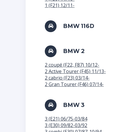
1 (F21) 12/11-
BMW 116D
BMW 2
2 coupé (F22, F87) 10/12-
2 Active Tourer (F45) 11/13-
2 cabrio (F23) 03/14-
2 Gran Tourer (F46) 07/14-
BMW 3
3 (E21) 06/75-03/84
3 (E30) 09/82-03/92
3 combi (E30) 07/87-10/94