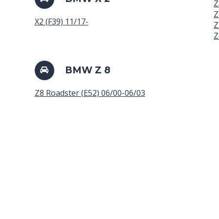
Z
Z
X2 (F39) 11/17-
Z
Z
BMW Z 8
Z8 Roadster (E52) 06/00-06/03