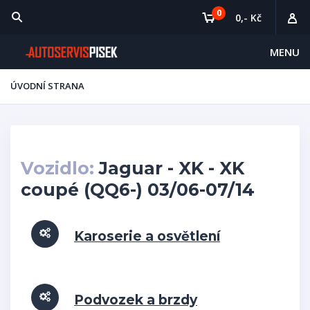
0
0,- Kč
MENU
ÚVODNÍ STRANA
Vozidlo:
Jaguar - XK - XK
coupé (QQ6-) 03/06-07/14
Karoserie a osvětlení
Podvozek a brzdy