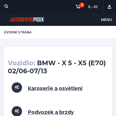
0
0,- Kč
MENU
ÚVODNÍ STRANA
Vozidlo:
BMW - X 5 - X5 (E70)
02/06-07/13
Karoserie a osvětlení
Podvozek a brzdy