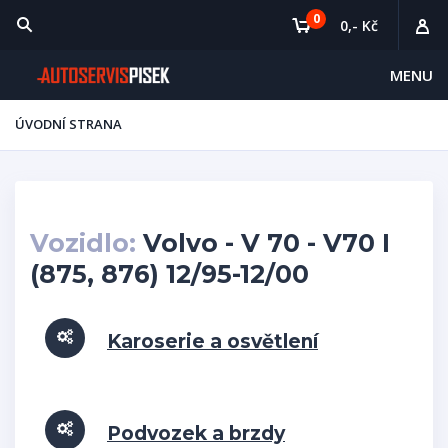
0
0,- Kč
MENU
ÚVODNÍ STRANA
Vozidlo:
Volvo - V 70 - V70 I
(875, 876) 12/95-12/00
Karoserie a osvětlení
Podvozek a brzdy