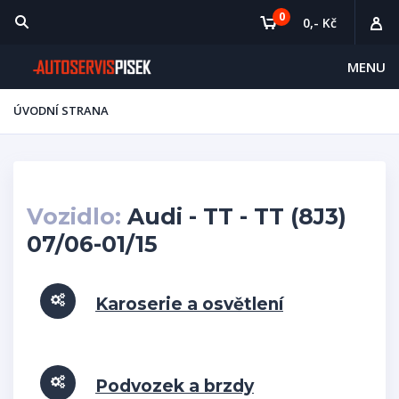
0
0,- Kč
MENU
ÚVODNÍ STRANA
Vozidlo:
Audi - TT - TT (8J3)
07/06-01/15
Karoserie a osvětlení
Podvozek a brzdy