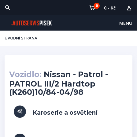
0
0,- Kč
MENU
ÚVODNÍ STRANA
Vozidlo:
Nissan - Patrol -
PATROL III/2 Hardtop
(K260)10/84-04/98
Karoserie a osvětlení