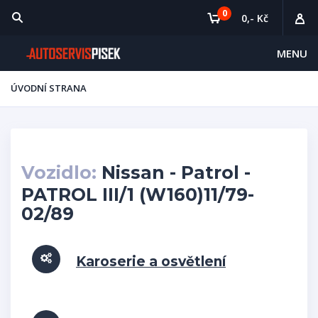
0
0,- Kč
MENU
ÚVODNÍ STRANA
Vozidlo:
Nissan - Patrol -
PATROL III/1 (W160)11/79-
02/89
Karoserie a osvětlení