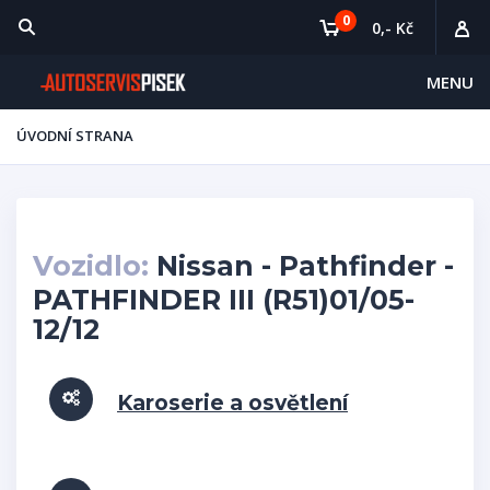
0
0,- Kč
MENU
ÚVODNÍ STRANA
Vozidlo:
Nissan - Pathfinder -
PATHFINDER III (R51)01/05-
12/12
Karoserie a osvětlení