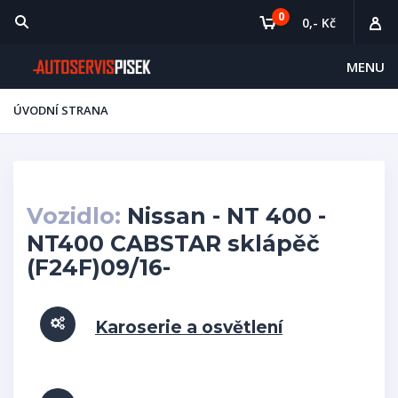
0
0,- Kč
MENU
ÚVODNÍ STRANA
Vozidlo:
Nissan - NT 400 -
NT400 CABSTAR sklápěč
(F24F)09/16-
Karoserie a osvětlení