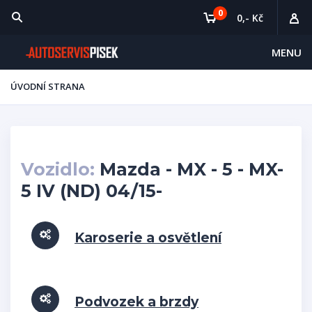
0
0,- Kč
MENU
ÚVODNÍ STRANA
Vozidlo:
Mazda - MX - 5 - MX-
5 IV (ND) 04/15-
Karoserie a osvětlení
Podvozek a brzdy