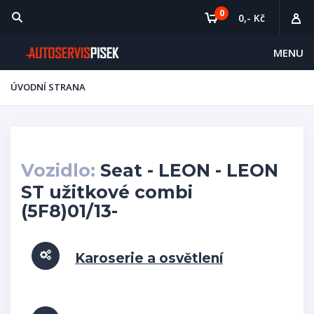
0
0,- Kč
MENU
ÚVODNÍ STRANA
Vozidlo:
Seat - LEON - LEON
ST užitkové combi
(5F8)01/13-
Karoserie a osvětlení