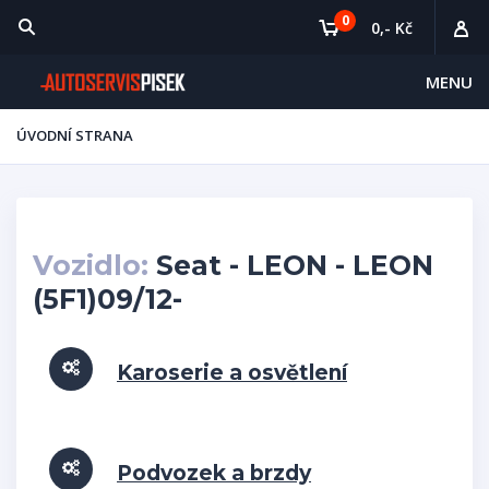
0
0,- Kč
MENU
ÚVODNÍ STRANA
Vozidlo:
Seat - LEON - LEON
(5F1)09/12-
Karoserie a osvětlení
Podvozek a brzdy