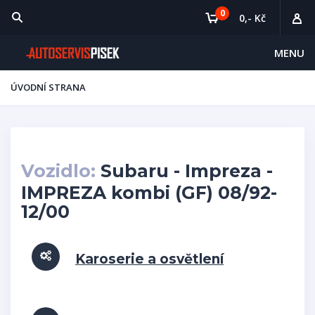
0
0,- Kč
MENU
ÚVODNÍ STRANA
Vozidlo:
Subaru - Impreza -
IMPREZA kombi (GF) 08/92-
12/00
Karoserie a osvětlení