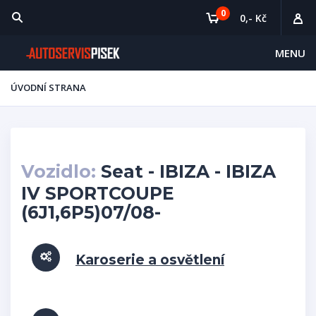
0
0,- Kč
MENU
ÚVODNÍ STRANA
Vozidlo:
Seat - IBIZA - IBIZA
IV SPORTCOUPE
(6J1,6P5)07/08-
Karoserie a osvětlení