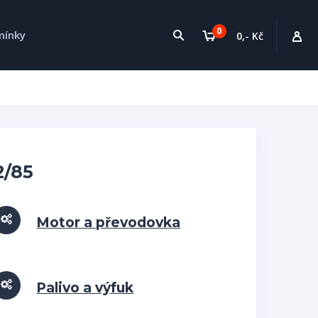
0
mínky
0,- Kč
2/85
Motor a převodovka
Palivo a výfuk