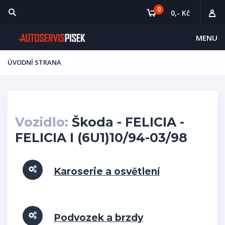
0
0,- Kč
MENU
ÚVODNÍ STRANA
Vozidlo:
Škoda - FELICIA -
FELICIA I (6U1)10/94-03/98
Karoserie a osvětlení
Podvozek a brzdy