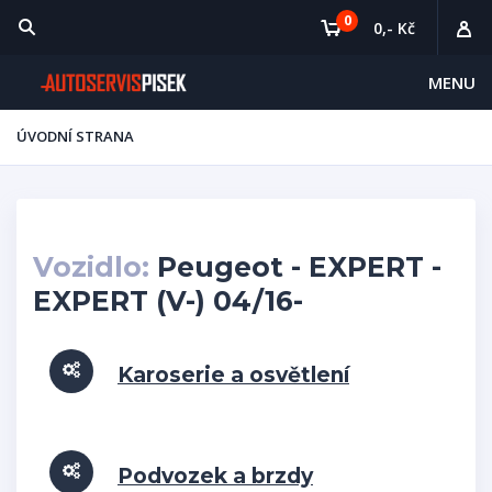
0
0,- Kč
MENU
ÚVODNÍ STRANA
Vozidlo:
Peugeot - EXPERT -
EXPERT (V-) 04/16-
Karoserie a osvětlení
Podvozek a brzdy