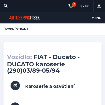
0
0,- Kč
MENU
ÚVODNÍ STRANA
Vozidlo:
FIAT - Ducato -
DUCATO karoserie
(290)03/89-05/94
Karoserie a osvětlení