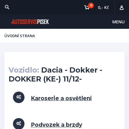
0
0,- Kč
MENU
ÚVODNÍ STRANA
Vozidlo:
Dacia - Dokker -
DOKKER (KE-) 11/12-
Karoserie a osvětlení
Podvozek a brzdy