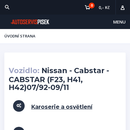
0
0,- Kč
MENU
ÚVODNÍ STRANA
Vozidlo:
Nissan - Cabstar -
CABSTAR (F23, H41,
H42)07/92-09/11
Karoserie a osvětlení