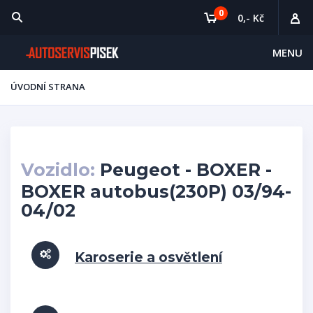
0
0,- Kč
MENU
ÚVODNÍ STRANA
Vozidlo:
Peugeot - BOXER -
BOXER autobus(230P) 03/94-
04/02
Karoserie a osvětlení