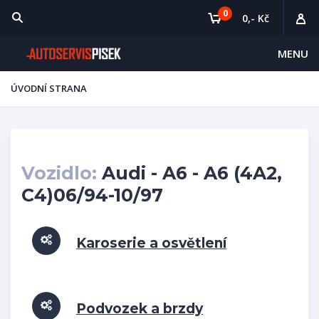
0
0,- Kč
MENU
ÚVODNÍ STRANA
Vozidlo:
Audi - A6 - A6 (4A2,
C4)06/94-10/97
Karoserie a osvětlení
Podvozek a brzdy