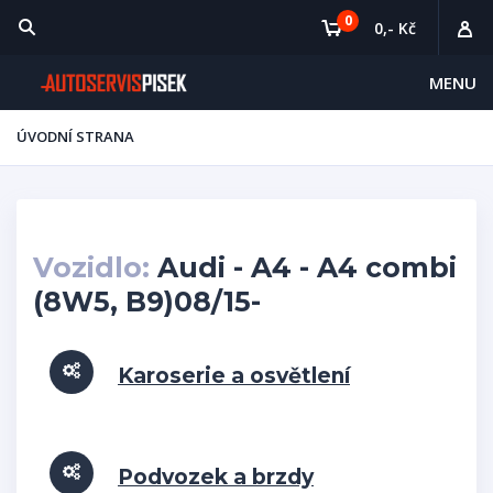
0
0,- Kč
MENU
ÚVODNÍ STRANA
Vozidlo:
Audi - A4 - A4 combi
(8W5, B9)08/15-
Karoserie a osvětlení
Podvozek a brzdy