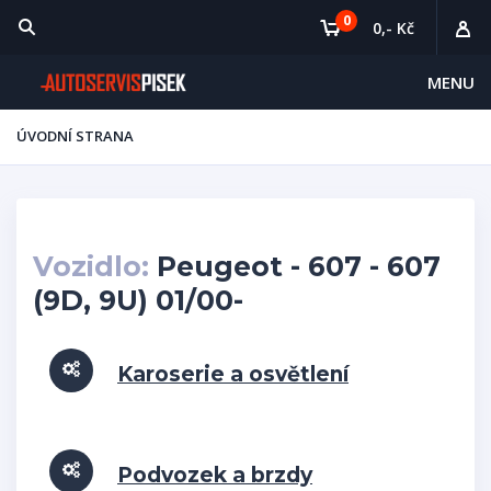
0
0,- Kč
MENU
ÚVODNÍ STRANA
Vozidlo:
Peugeot - 607 - 607
(9D, 9U) 01/00-
Karoserie a osvětlení
Podvozek a brzdy