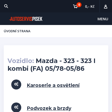
0
0,- Kč
MENU
ÚVODNÍ STRANA
Vozidlo:
Mazda - 323 - 323 I
kombi (FA) 05/78-05/86
Karoserie a osvětlení
Podvozek a brzdy