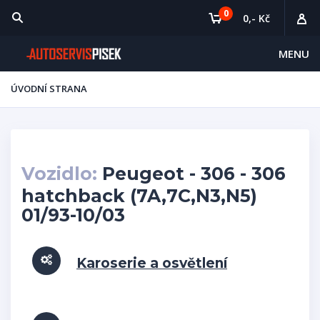
0
0,- Kč
MENU
ÚVODNÍ STRANA
Vozidlo:
Peugeot - 306 - 306
hatchback (7A,7C,N3,N5)
01/93-10/03
Karoserie a osvětlení