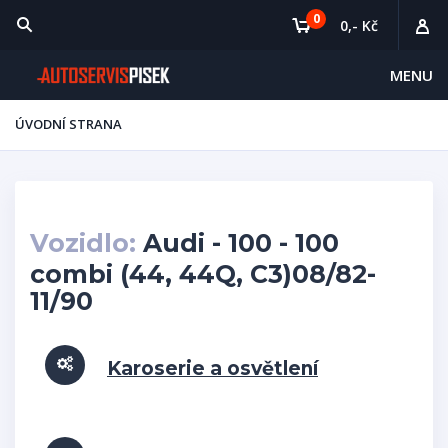
0
0,- Kč
MENU
ÚVODNÍ STRANA
Vozidlo:
Audi - 100 - 100
combi (44, 44Q, C3)08/82-
11/90
Karoserie a osvětlení