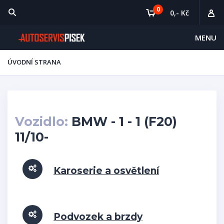
0
0,- Kč
MENU
ÚVODNÍ STRANA
Vozidlo:
BMW - 1 - 1 (F20)
11/10-
Karoserie a osvětlení
Podvozek a brzdy