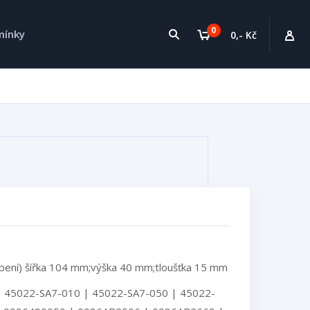
0
mínky
0,- Kč
bení) šířka 104 mm;výška 40 mm;tloušťka 15 mm
 45022-SA7-010 | 45022-SA7-050 | 45022-