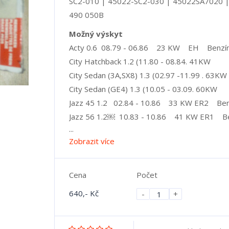
SC2-010 | 45022-SC2-030 | 45022SA7020 
490 050B
Možný výskyt
Acty 0.6 08.79 - 06.86 23 KW EH Benzí
City Hatchback 1.2 (11.80 - 08.84. 41KW
City Sedan (3A,SX8) 1.3 (02.97 -11.99 . 63KW
City Sedan (GE4) 1.3 (10.05 - 03.09. 60KW
Jazz 45 1.2 02.84 - 10.86 33 KW ER2 Ben
Jazz 56 1.2￼ 10.83 - 10.86 41 KW ER1 B
...
Zobrazit více
Cena
Počet
640,- Kč
-
+