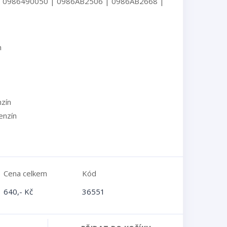
| 0986490050 | 0986AB2506 | 0986AB2668 |
n
zín
enzín
Cena celkem
Kód
640,- Kč
36551