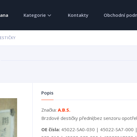
rana
Kategorie
Kontakty
Obchodní pod
ESTIČKY
Popis
Značka:
A.B.S.
Brzdové destičky přední(bez senzoru opotře
OE čísla:
45022-SA0-030 | 45022-SA7-000 |